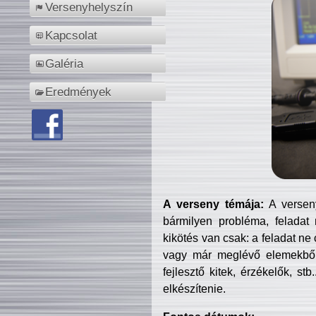
Versenyhelyszín
Kapcsolat
Galéria
Eredmények
A verseny témája:
A verseny
bármilyen probléma, feladat
kikötés van csak: a feladat ne
vagy már meglévő elemekből ö
fejlesztő kitek, érzékelők, st
elkészítenie.