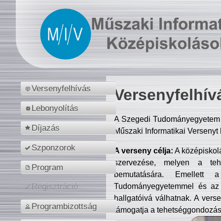
Versenyfelhívás
Versenyfelhív
Lebonyolítás
A Szegedi Tudományegyetem M
Díjazás
Műszaki Informatikai Versenyt
Szponzorok
A verseny célja:
A középiskol
szervezése, melyen a tehe
Program
bemutatására. Emellett 
Tudományegyetemmel és az o
Regisztráció
hallgatóivá válhatnak. A verse
Programbizottság
támogatja a tehetséggondozást