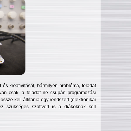
és kreativitását, bármilyen probléma, feladat
van csak: a feladat ne csupán programozási
ssze kell állítania egy rendszert (elektronikai
hez szükséges szoftvert is a diákoknak kell