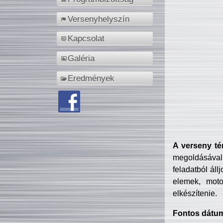
Versenyhelyszín
Kapcsolat
Galéria
Eredmények
A verseny té
megoldásával
feladatból áll
elemek, motor
elkészítenie.
Fontos dátu