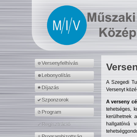
Versenyfelhívás
Versen
Lebonyolítás
A Szegedi Tu
Díjazás
Versenyt közé
Szponzorok
A verseny cél
tehetséges, k
Program
kerülhetnek 
hallgatóivá 
Regisztráció
tehetséggondo
Programbizottság