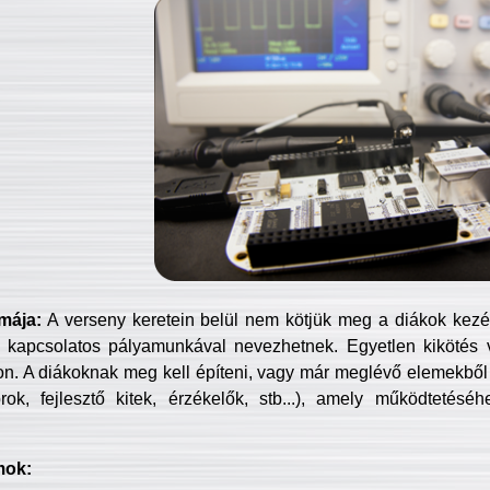
mája:
A verseny keretein belül nem kötjük meg a diákok kezét 
 kapcsolatos pályamunkával nevezhetnek. Egyetlen kikötés 
jon. A diákoknak meg kell építeni, vagy már meglévő elemekből ö
ok, fejlesztő kitek, érzékelők, stb...), amely működtetésé
mok: