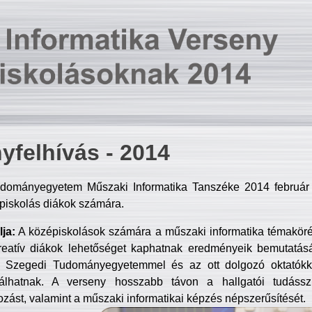
yfelhívás - 2014
dományegyetem Műszaki Informatika Tanszéke 2014 február 2
piskolás diákok számára.
ja:
A középiskolások számára a műszaki informatika témakör
reatív diákok lehetőséget kaphatnak eredményeik bemutatásá
a Szegedi Tudományegyetemmel és az ott dolgozó oktatókka
válhatnak. A verseny hosszabb távon a hallgatói tudásszi
zást, valamint a műszaki informatikai képzés népszerűsítését.