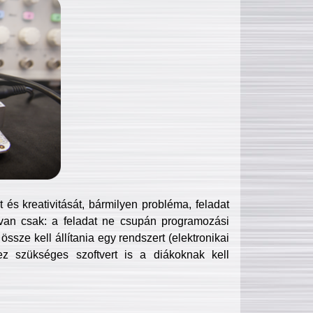
és kreativitását, bármilyen probléma, feladat
van csak: a feladat ne csupán programozási
ssze kell állítania egy rendszert (elektronikai
hez szükséges szoftvert is a diákoknak kell