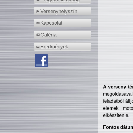
Versenyhelyszín
Kapcsolat
Galéria
Eredmények
A verseny té
megoldásával
feladatból áll
elemek, motor
elkészítenie.
Fontos dátu