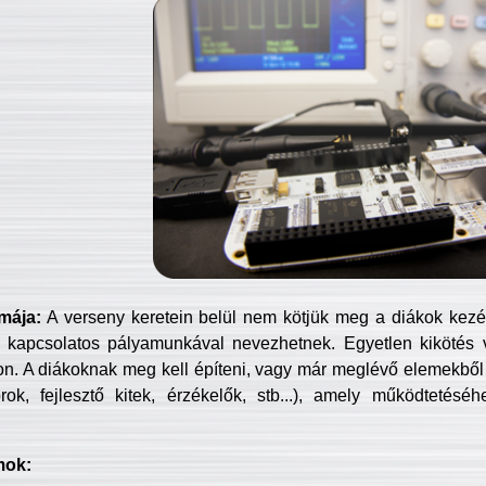
mája:
A verseny keretein belül nem kötjük meg a diákok kezét 
 kapcsolatos pályamunkával nevezhetnek. Egyetlen kikötés 
jon. A diákoknak meg kell építeni, vagy már meglévő elemekből ö
ok, fejlesztő kitek, érzékelők, stb...), amely működtetésé
mok: