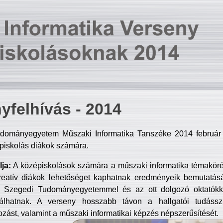
yfelhívás - 2014
dományegyetem Műszaki Informatika Tanszéke 2014 február 2
piskolás diákok számára.
ja:
A középiskolások számára a műszaki informatika témakör
reatív diákok lehetőséget kaphatnak eredményeik bemutatásá
a Szegedi Tudományegyetemmel és az ott dolgozó oktatókka
válhatnak. A verseny hosszabb távon a hallgatói tudásszi
zást, valamint a műszaki informatikai képzés népszerűsítését.