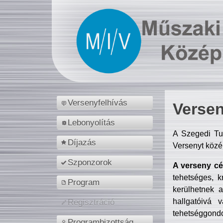
Versenyfelhívás
Versen
Lebonyolítás
A Szegedi Tu
Díjazás
Versenyt közé
Szponzorok
A verseny cél
tehetséges, k
Program
kerülhetnek 
hallgatóivá 
Regisztráció
tehetséggondo
Programbizottság