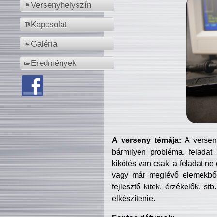
Versenyhelyszín
Kapcsolat
Galéria
Eredmények
A verseny témája:
A verseny
bármilyen probléma, feladat
kikötés van csak: a feladat ne
vagy már meglévő elemekből ö
fejlesztő kitek, érzékelők, st
elkészítenie.