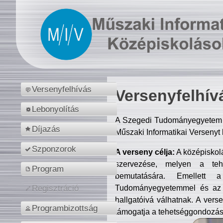
Versenyfelhívás
Versenyfelhív
Lebonyolítás
A Szegedi Tudományegyetem M
Díjazás
Műszaki Informatikai Versenyt
Szponzorok
A verseny célja:
A középiskol
szervezése, melyen a tehe
Program
bemutatására. Emellett 
Tudományegyetemmel és az o
Regisztráció
hallgatóivá válhatnak. A verse
Programbizottság
támogatja a tehetséggondozást