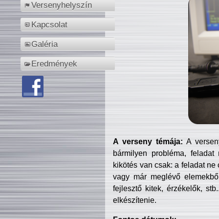
Versenyhelyszín
Kapcsolat
Galéria
Eredmények
A verseny témája:
A verseny
bármilyen probléma, feladat
kikötés van csak: a feladat ne
vagy már meglévő elemekből ö
fejlesztő kitek, érzékelők, st
elkészítenie.