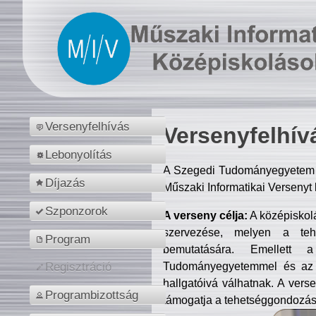
Versenyfelhívás
Versenyfelhív
Lebonyolítás
A Szegedi Tudományegyetem M
Díjazás
Műszaki Informatikai Versenyt
Szponzorok
A verseny célja:
A középiskol
szervezése, melyen a tehe
Program
bemutatására. Emellett 
Tudományegyetemmel és az o
Regisztráció
hallgatóivá válhatnak. A verse
Programbizottság
támogatja a tehetséggondozást