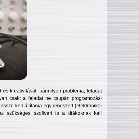
és kreativitását, bármilyen probléma, feladat
van csak: a feladat ne csupán programozási
ssze kell állítania egy rendszert (elektronikai
hez szükséges szoftvert is a diákoknak kell