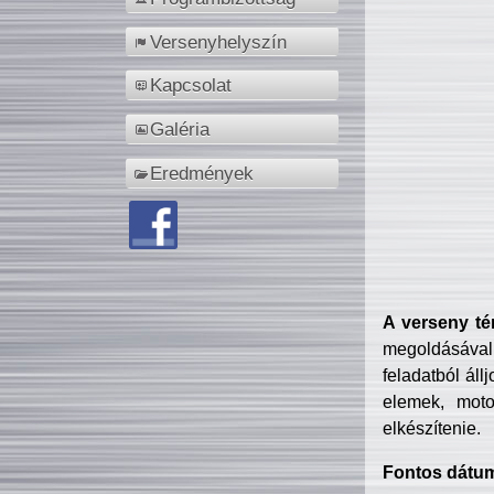
Versenyhelyszín
Kapcsolat
Galéria
Eredmények
A verseny té
megoldásával
feladatból áll
elemek, motor
elkészítenie.
Fontos dátu