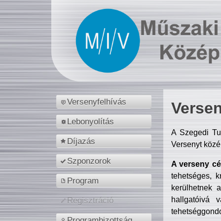
Versenyfelhívás
Versen
Lebonyolítás
A Szegedi Tu
Díjazás
Versenyt közé
Szponzorok
A verseny cél
tehetséges, k
Program
kerülhetnek 
hallgatóivá 
Regisztráció
tehetséggondo
Programbizottság