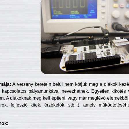
mája:
A verseny keretein belül nem kötjük meg a diákok kezét 
 kapcsolatos pályamunkával nevezhetnek. Egyetlen kikötés 
jon. A diákoknak meg kell építeni, vagy már meglévő elemekből ö
ok, fejlesztő kitek, érzékelők, stb...), amely működtetésé
mok: