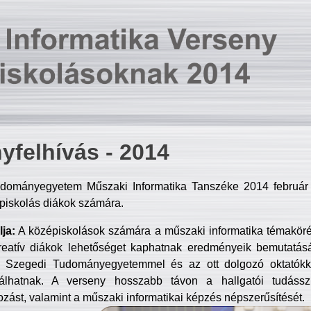
yfelhívás - 2014
dományegyetem Műszaki Informatika Tanszéke 2014 február 2
piskolás diákok számára.
ja:
A középiskolások számára a műszaki informatika témakör
reatív diákok lehetőséget kaphatnak eredményeik bemutatásá
a Szegedi Tudományegyetemmel és az ott dolgozó oktatókka
válhatnak. A verseny hosszabb távon a hallgatói tudásszi
zást, valamint a műszaki informatikai képzés népszerűsítését.