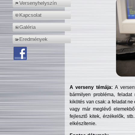
Versenyhelyszín
Kapcsolat
Galéria
Eredmények
A verseny témája:
A verseny
bármilyen probléma, feladat
kikötés van csak: a feladat ne
vagy már meglévő elemekből ö
fejlesztő kitek, érzékelők, st
elkészítenie.