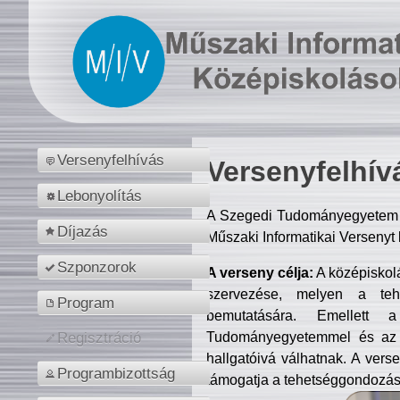
Versenyfelhívás
Versenyfelhív
Lebonyolítás
A Szegedi Tudományegyetem M
Díjazás
Műszaki Informatikai Versenyt
Szponzorok
A verseny célja:
A középiskol
szervezése, melyen a tehe
Program
bemutatására. Emellett 
Tudományegyetemmel és az o
Regisztráció
hallgatóivá válhatnak. A verse
Programbizottság
támogatja a tehetséggondozást