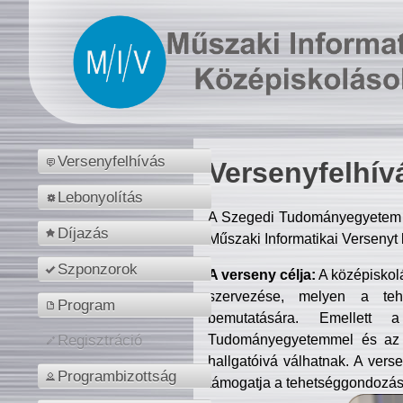
Versenyfelhívás
Versenyfelhív
Lebonyolítás
A Szegedi Tudományegyetem M
Díjazás
Műszaki Informatikai Versenyt
Szponzorok
A verseny célja:
A középiskol
szervezése, melyen a tehe
Program
bemutatására. Emellett 
Tudományegyetemmel és az o
Regisztráció
hallgatóivá válhatnak. A verse
Programbizottság
támogatja a tehetséggondozást