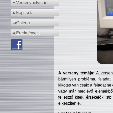
Versenyhelyszín
Kapcsolat
Galéria
Eredmények
A verseny témája:
A verseny
bármilyen probléma, feladat
kikötés van csak: a feladat ne
vagy már meglévő elemekből ö
fejlesztő kitek, érzékelők, st
elkészítenie.