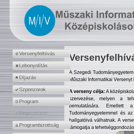
Versenyfelhívás
Versenyfelhív
Lebonyolítás
A Szegedi Tudományegyetem M
Díjazás
Műszaki Informatikai Versenyt
Szponzorok
A verseny célja:
A középiskol
szervezése, melyen a tehe
Program
bemutatására. Emellett 
Tudományegyetemmel és az o
Regisztráció
hallgatóivá válhatnak. A verse
Programbizottság
támogatja a tehetséggondozást