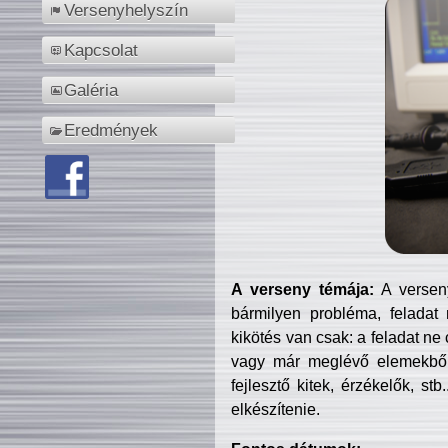
Versenyhelyszín
Kapcsolat
Galéria
Eredmények
A verseny témája:
A verseny
bármilyen probléma, feladat
kikötés van csak: a feladat ne
vagy már meglévő elemekből ö
fejlesztő kitek, érzékelők, st
elkészítenie.