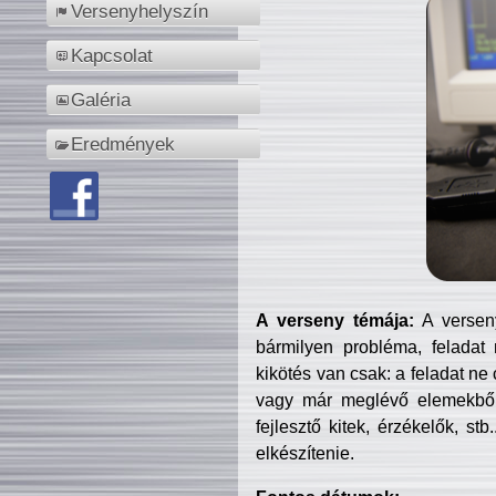
Versenyhelyszín
Kapcsolat
Galéria
Eredmények
A verseny témája:
A verseny
bármilyen probléma, feladat
kikötés van csak: a feladat ne
vagy már meglévő elemekből ö
fejlesztő kitek, érzékelők, st
elkészítenie.