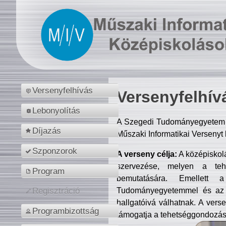
Versenyfelhívás
Versenyfelhív
Lebonyolítás
A Szegedi Tudományegyetem M
Díjazás
Műszaki Informatikai Versenyt
Szponzorok
A verseny célja:
A középiskol
szervezése, melyen a tehe
Program
bemutatására. Emellett 
Tudományegyetemmel és az o
Regisztráció
hallgatóivá válhatnak. A verse
Programbizottság
támogatja a tehetséggondozást