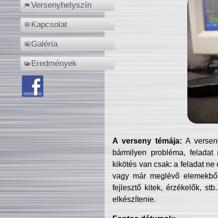
Versenyhelyszín
Kapcsolat
Galéria
Eredmények
A verseny témája:
A verseny
bármilyen probléma, feladat
kikötés van csak: a feladat ne
vagy már meglévő elemekből ö
fejlesztő kitek, érzékelők, st
elkészítenie.