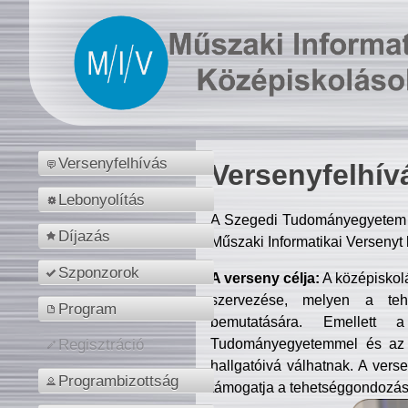
Versenyfelhívás
Versenyfelhív
Lebonyolítás
A Szegedi Tudományegyetem M
Díjazás
Műszaki Informatikai Versenyt
Szponzorok
A verseny célja:
A középiskol
szervezése, melyen a tehe
Program
bemutatására. Emellett 
Tudományegyetemmel és az o
Regisztráció
hallgatóivá válhatnak. A verse
Programbizottság
támogatja a tehetséggondozást