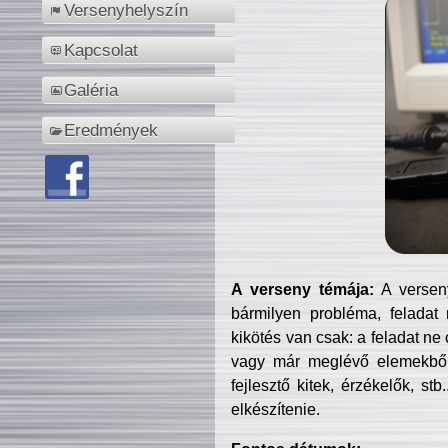
Versenyhelyszín
Kapcsolat
Galéria
Eredmények
A verseny témája:
A verseny
bármilyen probléma, feladat
kikötés van csak: a feladat ne
vagy már meglévő elemekből ö
fejlesztő kitek, érzékelők, st
elkészítenie.