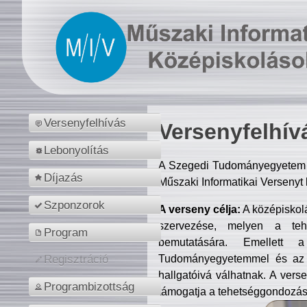
Versenyfelhívás
Versenyfelhív
Lebonyolítás
A Szegedi Tudományegyetem M
Díjazás
Műszaki Informatikai Versenyt
Szponzorok
A verseny célja:
A középiskol
szervezése, melyen a tehe
Program
bemutatására. Emellett 
Tudományegyetemmel és az o
Regisztráció
hallgatóivá válhatnak. A verse
Programbizottság
támogatja a tehetséggondozást