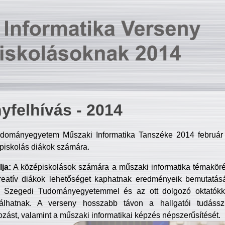
yfelhívás - 2014
dományegyetem Műszaki Informatika Tanszéke 2014 február 2
piskolás diákok számára.
ja:
A középiskolások számára a műszaki informatika témakör
reatív diákok lehetőséget kaphatnak eredményeik bemutatásá
a Szegedi Tudományegyetemmel és az ott dolgozó oktatókka
válhatnak. A verseny hosszabb távon a hallgatói tudásszi
zást, valamint a műszaki informatikai képzés népszerűsítését.