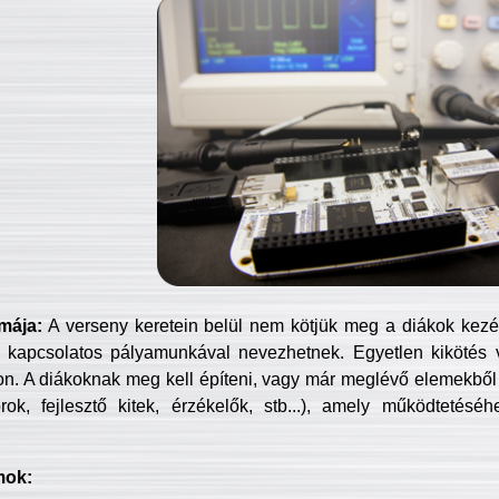
mája:
A verseny keretein belül nem kötjük meg a diákok kezét 
 kapcsolatos pályamunkával nevezhetnek. Egyetlen kikötés 
jon. A diákoknak meg kell építeni, vagy már meglévő elemekből ö
ok, fejlesztő kitek, érzékelők, stb...), amely működtetésé
mok: