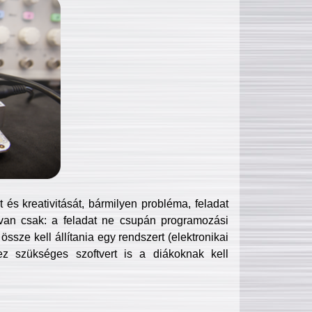
és kreativitását, bármilyen probléma, feladat
van csak: a feladat ne csupán programozási
ssze kell állítania egy rendszert (elektronikai
hez szükséges szoftvert is a diákoknak kell