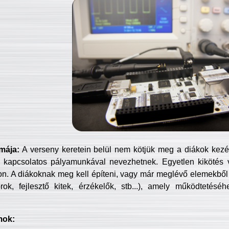
mája:
A verseny keretein belül nem kötjük meg a diákok kezét 
 kapcsolatos pályamunkával nevezhetnek. Egyetlen kikötés 
jon. A diákoknak meg kell építeni, vagy már meglévő elemekből ö
ok, fejlesztő kitek, érzékelők, stb...), amely működtetésé
mok: