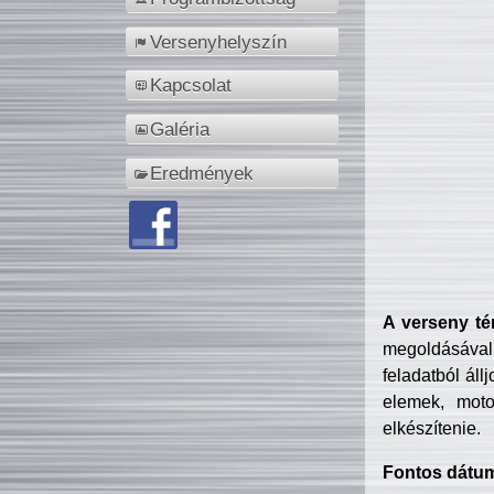
Versenyhelyszín
Kapcsolat
Galéria
Eredmények
A verseny té
megoldásával
feladatból áll
elemek, motor
elkészítenie.
Fontos dátu