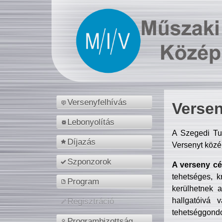
Versenyfelhívás
Versen
Lebonyolítás
A Szegedi Tu
Díjazás
Versenyt közé
Szponzorok
A verseny cél
tehetséges, k
Program
kerülhetnek 
hallgatóivá 
Regisztráció
tehetséggondo
Programbizottság