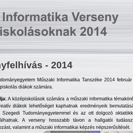
yfelhívás - 2014
dományegyetem Műszaki Informatika Tanszéke 2014 február 2
piskolás diákok számára.
ja:
A középiskolások számára a műszaki informatika témakör
reatív diákok lehetőséget kaphatnak eredményeik bemutatásá
a Szegedi Tudományegyetemmel és az ott dolgozó oktatókka
válhatnak. A verseny hosszabb távon a hallgatói tudásszi
zást, valamint a műszaki informatikai képzés népszerűsítését.