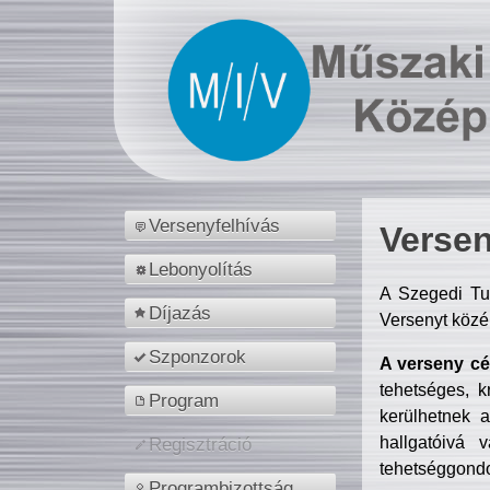
Versenyfelhívás
Versen
Lebonyolítás
A Szegedi Tu
Díjazás
Versenyt közé
Szponzorok
A verseny cél
tehetséges, k
Program
kerülhetnek 
hallgatóivá 
Regisztráció
tehetséggondo
Programbizottság