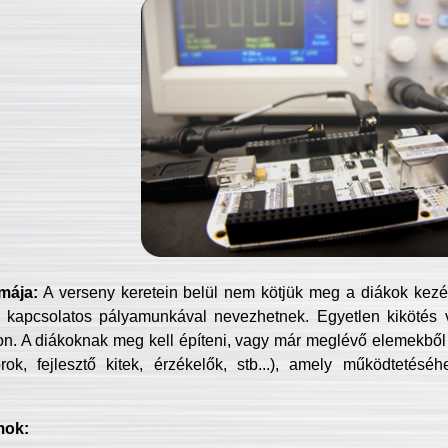
mája:
A verseny keretein belül nem kötjük meg a diákok kezét 
 kapcsolatos pályamunkával nevezhetnek. Egyetlen kikötés 
jon. A diákoknak meg kell építeni, vagy már meglévő elemekből ö
ok, fejlesztő kitek, érzékelők, stb...), amely működtetésé
mok: