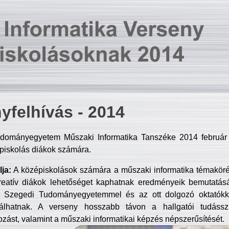
yfelhívás - 2014
dományegyetem Műszaki Informatika Tanszéke 2014 február 2
piskolás diákok számára.
ja:
A középiskolások számára a műszaki informatika témakör
reatív diákok lehetőséget kaphatnak eredményeik bemutatásá
a Szegedi Tudományegyetemmel és az ott dolgozó oktatókka
válhatnak. A verseny hosszabb távon a hallgatói tudásszi
zást, valamint a műszaki informatikai képzés népszerűsítését.