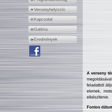
Versenyhelyszín
Kapcsolat
Galéria
Eredmények
A verseny té
megoldásával
feladatból áll
elemek, motor
elkészítenie.
Fontos dátu