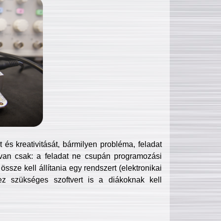
és kreativitását, bármilyen probléma, feladat
van csak: a feladat ne csupán programozási
ssze kell állítania egy rendszert (elektronikai
hez szükséges szoftvert is a diákoknak kell