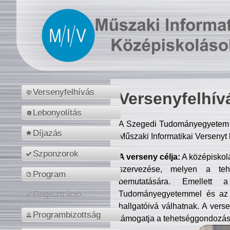
Versenyfelhívás
Versenyfelhív
Lebonyolítás
A Szegedi Tudományegyetem M
Díjazás
Műszaki Informatikai Versenyt
Szponzorok
A verseny célja:
A középiskol
szervezése, melyen a tehe
Program
bemutatására. Emellett 
Tudományegyetemmel és az o
Regisztráció
hallgatóivá válhatnak. A verse
Programbizottság
támogatja a tehetséggondozást