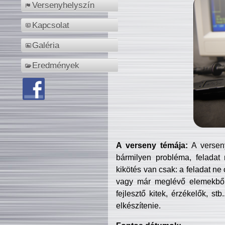
Versenyhelyszín
Kapcsolat
Galéria
Eredmények
A verseny témája:
A verseny
bármilyen probléma, feladat
kikötés van csak: a feladat ne
vagy már meglévő elemekből ö
fejlesztő kitek, érzékelők, st
elkészítenie.