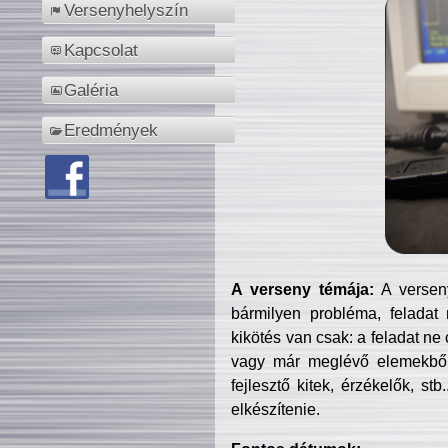
Versenyhelyszín
Kapcsolat
Galéria
Eredmények
A verseny témája:
A verseny
bármilyen probléma, feladat
kikötés van csak: a feladat ne
vagy már meglévő elemekből ö
fejlesztő kitek, érzékelők, st
elkészítenie.