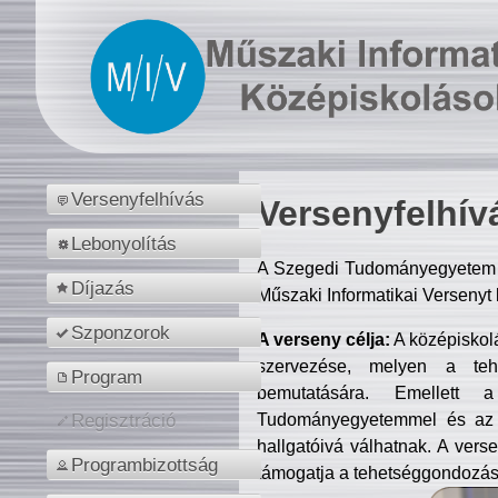
Versenyfelhívás
Versenyfelhív
Lebonyolítás
A Szegedi Tudományegyetem M
Díjazás
Műszaki Informatikai Versenyt
Szponzorok
A verseny célja:
A középiskol
szervezése, melyen a tehe
Program
bemutatására. Emellett 
Tudományegyetemmel és az o
Regisztráció
hallgatóivá válhatnak. A verse
Programbizottság
támogatja a tehetséggondozást