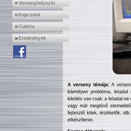
Versenyhelyszín
Kapcsolat
Galéria
Eredmények
A verseny témája:
A verseny
bármilyen probléma, feladat
kikötés van csak: a feladat ne
vagy már meglévő elemekből ö
fejlesztő kitek, érzékelők, st
elkészítenie.