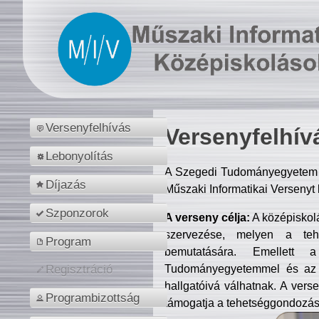
Versenyfelhívás
Versenyfelhív
Lebonyolítás
A Szegedi Tudományegyetem M
Díjazás
Műszaki Informatikai Versenyt
Szponzorok
A verseny célja:
A középiskol
szervezése, melyen a tehe
Program
bemutatására. Emellett 
Tudományegyetemmel és az o
Regisztráció
hallgatóivá válhatnak. A verse
Programbizottság
támogatja a tehetséggondozást