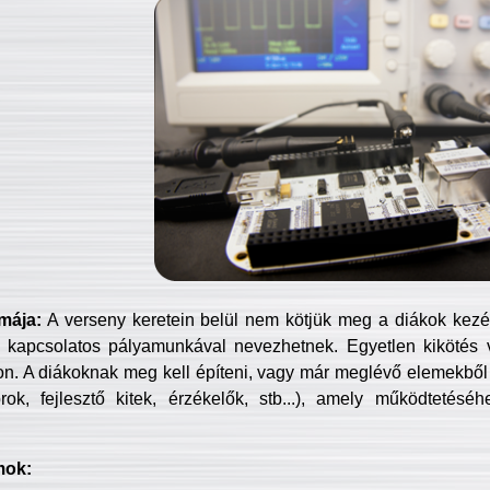
mája:
A verseny keretein belül nem kötjük meg a diákok kezét 
 kapcsolatos pályamunkával nevezhetnek. Egyetlen kikötés 
jon. A diákoknak meg kell építeni, vagy már meglévő elemekből ö
ok, fejlesztő kitek, érzékelők, stb...), amely működtetésé
mok: