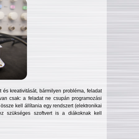
és kreativitását, bármilyen probléma, feladat
van csak: a feladat ne csupán programozási
ssze kell állítania egy rendszert (elektronikai
hez szükséges szoftvert is a diákoknak kell