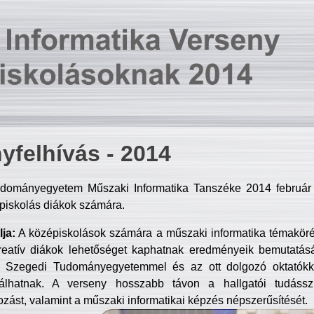
yfelhívás - 2014
dományegyetem Műszaki Informatika Tanszéke 2014 február 2
piskolás diákok számára.
ja:
A középiskolások számára a műszaki informatika témakör
reatív diákok lehetőséget kaphatnak eredményeik bemutatásá
a Szegedi Tudományegyetemmel és az ott dolgozó oktatókka
válhatnak. A verseny hosszabb távon a hallgatói tudásszi
zást, valamint a műszaki informatikai képzés népszerűsítését.