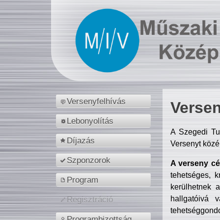
Versenyfelhívás
Versen
Lebonyolítás
A Szegedi Tu
Díjazás
Versenyt közé
Szponzorok
A verseny cél
tehetséges, k
Program
kerülhetnek 
hallgatóivá 
Regisztráció
tehetséggondo
Programbizottság