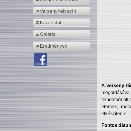
Versenyhelyszín
Kapcsolat
Galéria
Eredmények
A verseny té
megoldásával
feladatból áll
elemek, motor
elkészítenie.
Fontos dátu