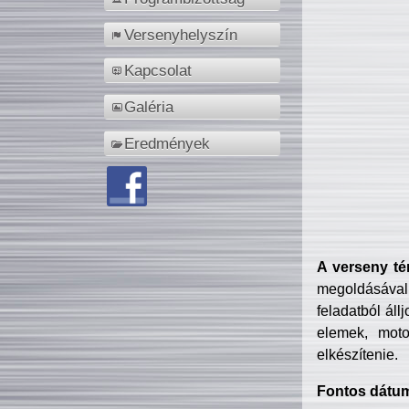
Versenyhelyszín
Kapcsolat
Galéria
Eredmények
A verseny té
megoldásával
feladatból áll
elemek, motor
elkészítenie.
Fontos dátu