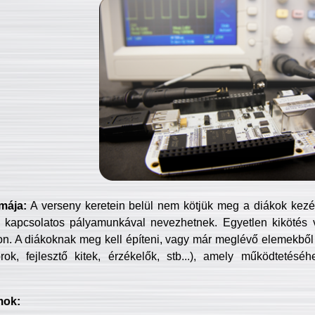
mája:
A verseny keretein belül nem kötjük meg a diákok kezét 
 kapcsolatos pályamunkával nevezhetnek. Egyetlen kikötés 
jon. A diákoknak meg kell építeni, vagy már meglévő elemekből ö
ok, fejlesztő kitek, érzékelők, stb...), amely működtetésé
mok: