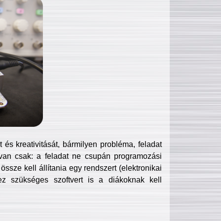
és kreativitását, bármilyen probléma, feladat
van csak: a feladat ne csupán programozási
ssze kell állítania egy rendszert (elektronikai
hez szükséges szoftvert is a diákoknak kell