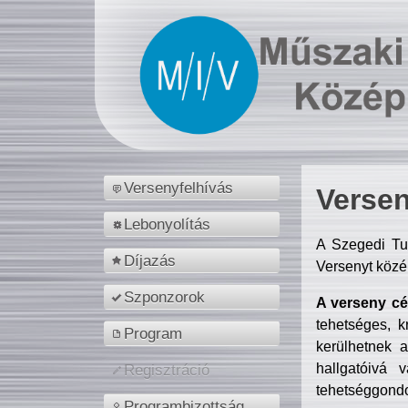
Versenyfelhívás
Versen
Lebonyolítás
A Szegedi Tu
Díjazás
Versenyt közé
Szponzorok
A verseny cél
tehetséges, k
Program
kerülhetnek 
hallgatóivá 
Regisztráció
tehetséggondo
Programbizottság