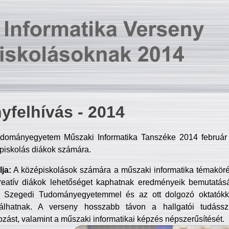
yfelhívás - 2014
dományegyetem Műszaki Informatika Tanszéke 2014 február 2
piskolás diákok számára.
ja:
A középiskolások számára a műszaki informatika témakör
reatív diákok lehetőséget kaphatnak eredményeik bemutatásá
a Szegedi Tudományegyetemmel és az ott dolgozó oktatókka
válhatnak. A verseny hosszabb távon a hallgatói tudásszi
zást, valamint a műszaki informatikai képzés népszerűsítését.