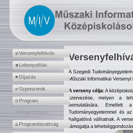
Versenyfelhívás
Versenyfelhív
Lebonyolítás
A Szegedi Tudományegyetem M
Díjazás
Műszaki Informatikai Versenyt
Szponzorok
A verseny célja:
A középiskol
szervezése, melyen a tehe
Program
bemutatására. Emellett 
Tudományegyetemmel és az o
Regisztráció
hallgatóivá válhatnak. A verse
Programbizottság
támogatja a tehetséggondozást