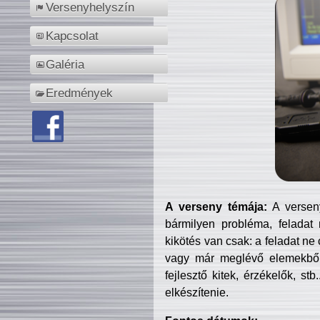
Versenyhelyszín
Kapcsolat
Galéria
Eredmények
A verseny témája:
A verseny
bármilyen probléma, feladat
kikötés van csak: a feladat ne
vagy már meglévő elemekből ö
fejlesztő kitek, érzékelők, st
elkészítenie.