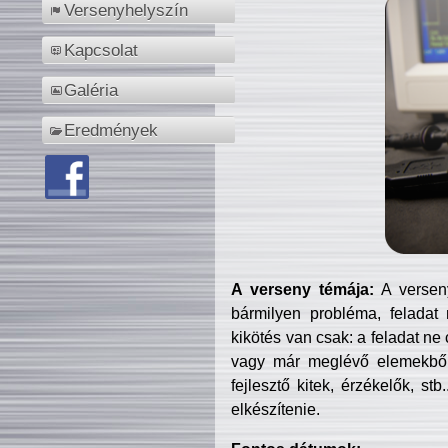
Versenyhelyszín
Kapcsolat
Galéria
Eredmények
A verseny témája:
A verseny
bármilyen probléma, feladat
kikötés van csak: a feladat ne
vagy már meglévő elemekből ö
fejlesztő kitek, érzékelők, st
elkészítenie.