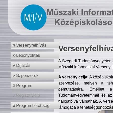
Versenyfelhívás
Versenyfelhív
Lebonyolítás
A Szegedi Tudományegyetem M
Díjazás
Műszaki Informatikai Versenyt
Szponzorok
A verseny célja:
A középiskol
szervezése, melyen a tehe
Program
bemutatására. Emellett 
Tudományegyetemmel és az o
Regisztráció
hallgatóivá válhatnak. A verse
Programbizottság
támogatja a tehetséggondozást