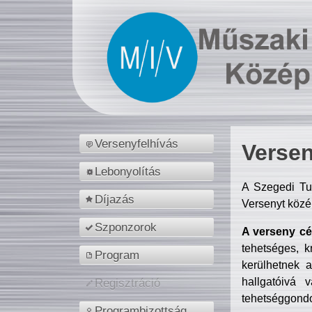
Versenyfelhívás
Versen
Lebonyolítás
A Szegedi Tu
Díjazás
Versenyt közé
Szponzorok
A verseny cél
tehetséges, k
Program
kerülhetnek 
hallgatóivá 
Regisztráció
tehetséggondo
Programbizottság