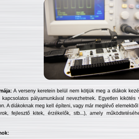
mája:
A verseny keretein belül nem kötjük meg a diákok kezét 
 kapcsolatos pályamunkával nevezhetnek. Egyetlen kikötés 
jon. A diákoknak meg kell építeni, vagy már meglévő elemekből ö
ok, fejlesztő kitek, érzékelők, stb...), amely működtetésé
mok: