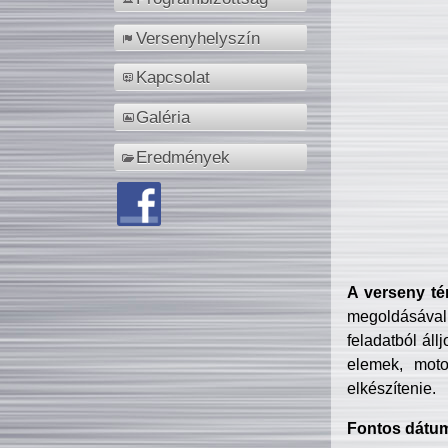
Versenyhelyszín
Kapcsolat
Galéria
Eredmények
A verseny té
megoldásával
feladatból áll
elemek, motor
elkészítenie.
Fontos dátu