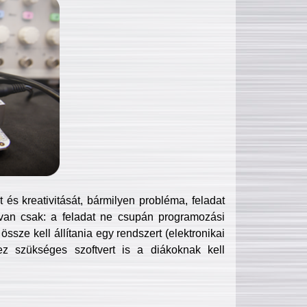
és kreativitását, bármilyen probléma, feladat
van csak: a feladat ne csupán programozási
ssze kell állítania egy rendszert (elektronikai
hez szükséges szoftvert is a diákoknak kell