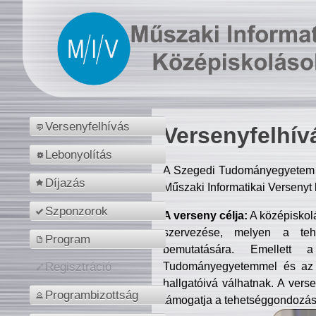
Versenyfelhívás
Versenyfelhív
Lebonyolítás
A Szegedi Tudományegyetem M
Díjazás
Műszaki Informatikai Versenyt
Szponzorok
A verseny célja:
A középiskol
szervezése, melyen a tehe
Program
bemutatására. Emellett 
Tudományegyetemmel és az o
Regisztráció
hallgatóivá válhatnak. A verse
Programbizottság
támogatja a tehetséggondozást