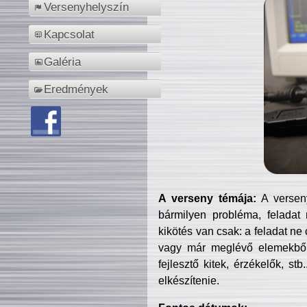
Versenyhelyszín
Kapcsolat
Galéria
Eredmények
A verseny témája:
A verseny
bármilyen probléma, feladat
kikötés van csak: a feladat ne
vagy már meglévő elemekből ö
fejlesztő kitek, érzékelők, st
elkészítenie.