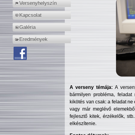
Versenyhelyszín
Kapcsolat
Galéria
Eredmények
A verseny témája:
A verseny
bármilyen probléma, feladat
kikötés van csak: a feladat ne
vagy már meglévő elemekből ö
fejlesztő kitek, érzékelők, st
elkészítenie.