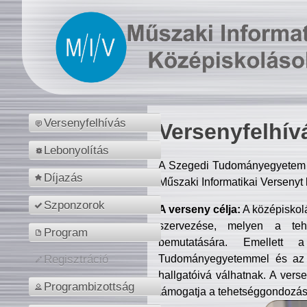
Versenyfelhívás
Versenyfelhív
Lebonyolítás
A Szegedi Tudományegyetem M
Díjazás
Műszaki Informatikai Versenyt
Szponzorok
A verseny célja:
A középiskol
szervezése, melyen a tehe
Program
bemutatására. Emellett 
Tudományegyetemmel és az o
Regisztráció
hallgatóivá válhatnak. A verse
Programbizottság
támogatja a tehetséggondozást