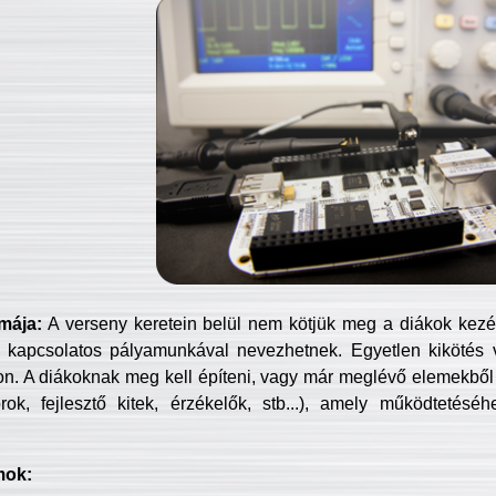
mája:
A verseny keretein belül nem kötjük meg a diákok kezét 
 kapcsolatos pályamunkával nevezhetnek. Egyetlen kikötés 
jon. A diákoknak meg kell építeni, vagy már meglévő elemekből ö
ok, fejlesztő kitek, érzékelők, stb...), amely működtetésé
mok: