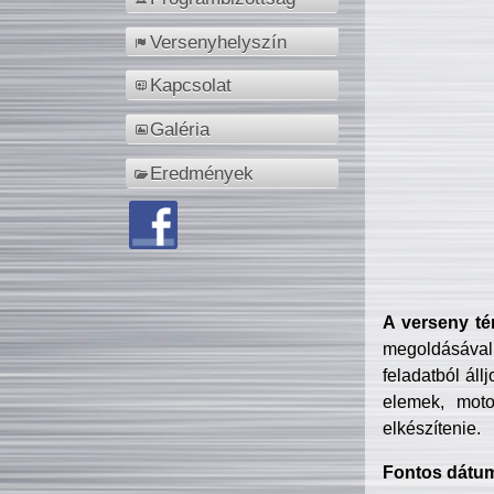
Versenyhelyszín
Kapcsolat
Galéria
Eredmények
A verseny té
megoldásával
feladatból áll
elemek, motor
elkészítenie.
Fontos dátu