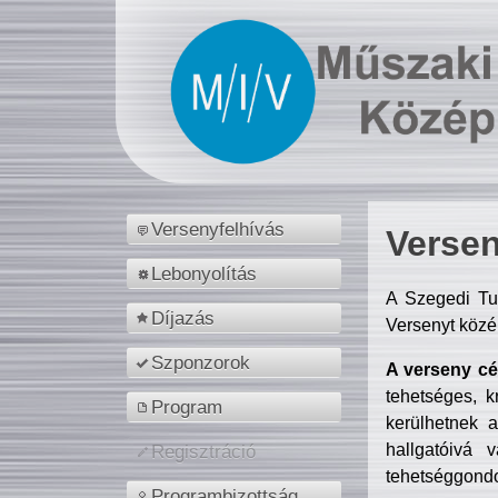
Versenyfelhívás
Versen
Lebonyolítás
A Szegedi Tu
Díjazás
Versenyt közé
Szponzorok
A verseny cél
tehetséges, k
Program
kerülhetnek 
hallgatóivá 
Regisztráció
tehetséggondo
Programbizottság