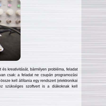
és kreativitását, bármilyen probléma, feladat
van csak: a feladat ne csupán programozási
ssze kell állítania egy rendszert (elektronikai
hez szükséges szoftvert is a diákoknak kell