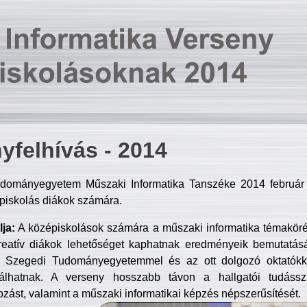
yfelhívás - 2014
dományegyetem Műszaki Informatika Tanszéke 2014 február 2
piskolás diákok számára.
ja:
A középiskolások számára a műszaki informatika témakör
reatív diákok lehetőséget kaphatnak eredményeik bemutatásá
a Szegedi Tudományegyetemmel és az ott dolgozó oktatókka
válhatnak. A verseny hosszabb távon a hallgatói tudásszi
zást, valamint a műszaki informatikai képzés népszerűsítését.