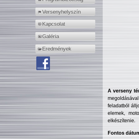
Versenyhelyszín
Kapcsolat
Galéria
Eredmények
A verseny té
megoldásával
feladatból áll
elemek, motor
elkészítenie.
Fontos dátu