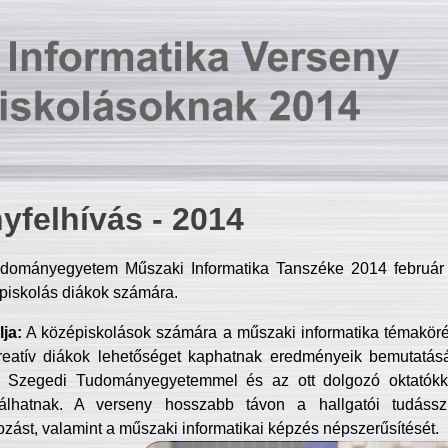
yfelhívás - 2014
dományegyetem Műszaki Informatika Tanszéke 2014 február 2
piskolás diákok számára.
ja:
A középiskolások számára a műszaki informatika témakör
reatív diákok lehetőséget kaphatnak eredményeik bemutatásá
a Szegedi Tudományegyetemmel és az ott dolgozó oktatókka
válhatnak. A verseny hosszabb távon a hallgatói tudásszi
zást, valamint a műszaki informatikai képzés népszerűsítését.