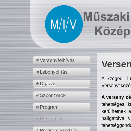
Versenyfelhívás
Versen
Lebonyolítás
A Szegedi Tu
Díjazás
Versenyt közé
Szponzorok
A verseny cél
tehetséges, k
Program
kerülhetnek 
hallgatóivá 
Regisztráció
tehetséggondo
Programbizottság