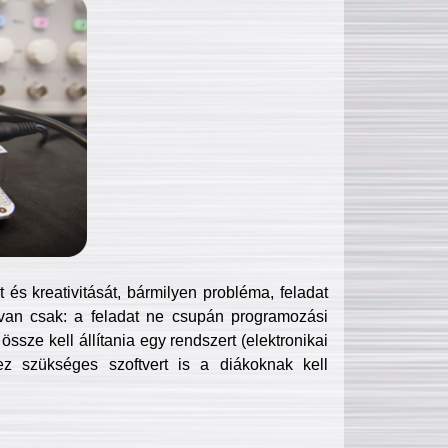
és kreativitását, bármilyen probléma, feladat
van csak: a feladat ne csupán programozási
ssze kell állítania egy rendszert (elektronikai
hez szükséges szoftvert is a diákoknak kell