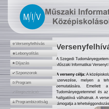
Versenyfelhívás
Versenyfelhív
Lebonyolítás
A Szegedi Tudományegyetem M
Díjazás
Műszaki Informatikai Versenyt
Szponzorok
A verseny célja:
A középiskol
szervezése, melyen a tehe
Program
bemutatására. Emellett 
Tudományegyetemmel és az o
Regisztráció
hallgatóivá válhatnak. A verse
Programbizottság
támogatja a tehetséggondozást