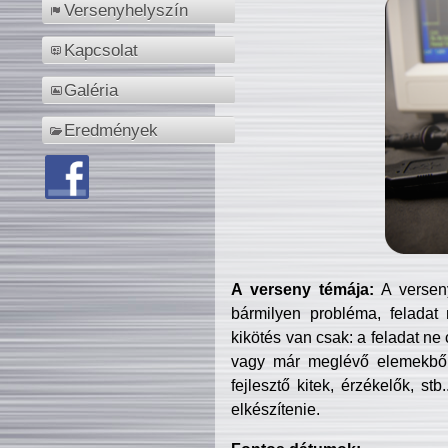
Versenyhelyszín
Kapcsolat
Galéria
Eredmények
A verseny témája:
A verseny
bármilyen probléma, feladat
kikötés van csak: a feladat ne
vagy már meglévő elemekből ö
fejlesztő kitek, érzékelők, st
elkészítenie.