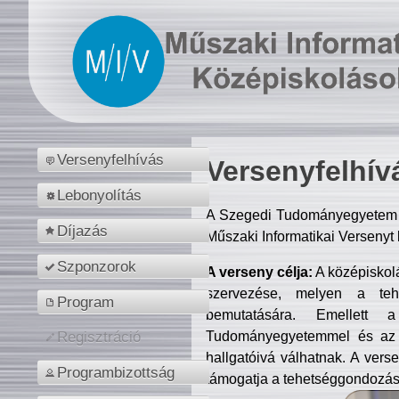
Versenyfelhívás
Versenyfelhív
Lebonyolítás
A Szegedi Tudományegyetem M
Díjazás
Műszaki Informatikai Versenyt
Szponzorok
A verseny célja:
A középiskol
szervezése, melyen a tehe
Program
bemutatására. Emellett 
Tudományegyetemmel és az o
Regisztráció
hallgatóivá válhatnak. A verse
Programbizottság
támogatja a tehetséggondozást