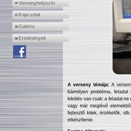
Versenyhelyszín
Kapcsolat
Galéria
Eredmények
A verseny témája:
A verseny
bármilyen probléma, feladat
kikötés van csak: a feladat ne
vagy már meglévő elemekből ö
fejlesztő kitek, érzékelők, st
elkészítenie.