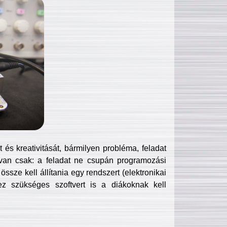
és kreativitását, bármilyen probléma, feladat
van csak: a feladat ne csupán programozási
ssze kell állítania egy rendszert (elektronikai
hez szükséges szoftvert is a diákoknak kell