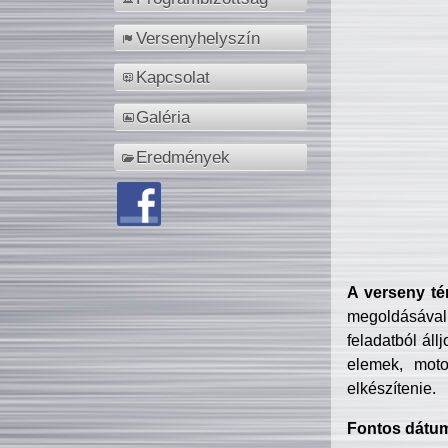
Versenyhelyszín
Kapcsolat
Galéria
Eredmények
A verseny té
megoldásával
feladatból áll
elemek, motor
elkészítenie.
Fontos dátu