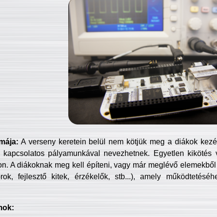
mája:
A verseny keretein belül nem kötjük meg a diákok kezét 
 kapcsolatos pályamunkával nevezhetnek. Egyetlen kikötés 
jon. A diákoknak meg kell építeni, vagy már meglévő elemekből ö
ok, fejlesztő kitek, érzékelők, stb...), amely működtetésé
mok: