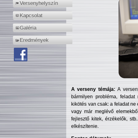
Versenyhelyszín
Kapcsolat
Galéria
Eredmények
A verseny témája:
A verseny
bármilyen probléma, feladat
kikötés van csak: a feladat ne
vagy már meglévő elemekből ö
fejlesztő kitek, érzékelők, st
elkészítenie.