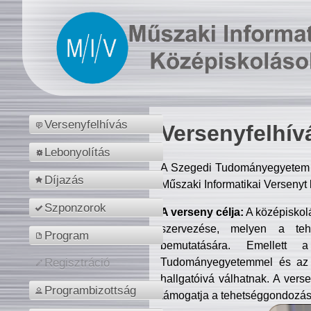
Versenyfelhívás
Versenyfelhív
Lebonyolítás
A Szegedi Tudományegyetem M
Díjazás
Műszaki Informatikai Versenyt
Szponzorok
A verseny célja:
A középiskol
szervezése, melyen a tehe
Program
bemutatására. Emellett 
Tudományegyetemmel és az o
Regisztráció
hallgatóivá válhatnak. A verse
Programbizottság
támogatja a tehetséggondozást