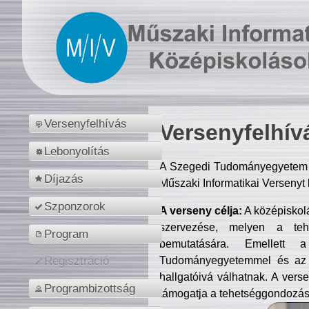
Versenyfelhívás
Versenyfelhív
Lebonyolítás
A Szegedi Tudományegyetem M
Díjazás
Műszaki Informatikai Versenyt
Szponzorok
A verseny célja:
A középiskol
szervezése, melyen a tehe
Program
bemutatására. Emellett 
Tudományegyetemmel és az o
Regisztráció
hallgatóivá válhatnak. A verse
Programbizottság
támogatja a tehetséggondozást