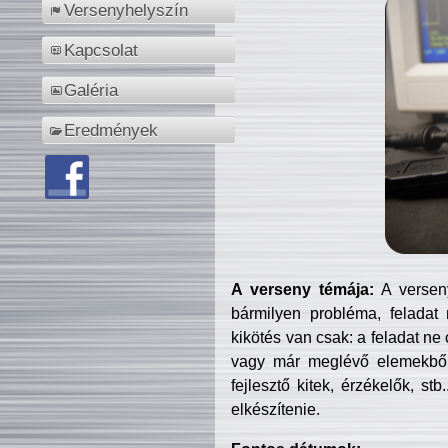
Versenyhelyszín
Kapcsolat
Galéria
Eredmények
A verseny témája:
A verseny
bármilyen probléma, feladat
kikötés van csak: a feladat ne
vagy már meglévő elemekből ö
fejlesztő kitek, érzékelők, st
elkészítenie.