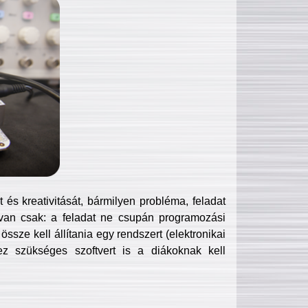
és kreativitását, bármilyen probléma, feladat
van csak: a feladat ne csupán programozási
ssze kell állítania egy rendszert (elektronikai
hez szükséges szoftvert is a diákoknak kell