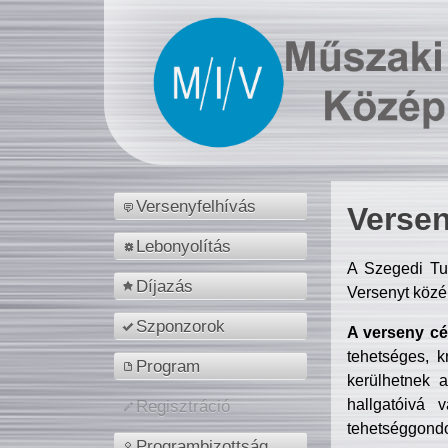
Versenyfelhívás
Versen
Lebonyolítás
A Szegedi Tu
Díjazás
Versenyt közé
Szponzorok
A verseny cél
tehetséges, k
Program
kerülhetnek 
hallgatóivá 
Regisztráció
tehetséggondo
Programbizottság