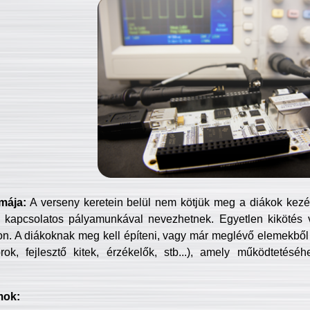
mája:
A verseny keretein belül nem kötjük meg a diákok kezét 
 kapcsolatos pályamunkával nevezhetnek. Egyetlen kikötés 
jon. A diákoknak meg kell építeni, vagy már meglévő elemekből ö
ok, fejlesztő kitek, érzékelők, stb...), amely működtetésé
mok: