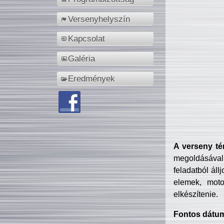
Versenyhelyszín
Kapcsolat
Galéria
Eredmények
A verseny té
megoldásával
feladatból áll
elemek, motor
elkészítenie.
Fontos dátu