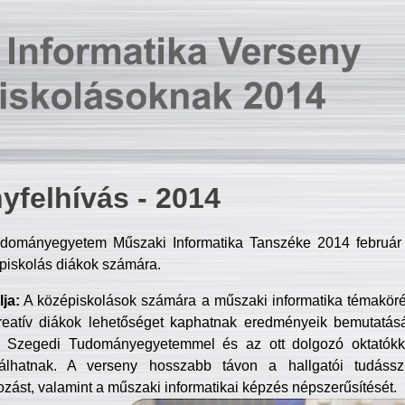
yfelhívás - 2014
dományegyetem Műszaki Informatika Tanszéke 2014 február 2
piskolás diákok számára.
ja:
A középiskolások számára a műszaki informatika témakör
reatív diákok lehetőséget kaphatnak eredményeik bemutatásá
a Szegedi Tudományegyetemmel és az ott dolgozó oktatókka
válhatnak. A verseny hosszabb távon a hallgatói tudásszi
zást, valamint a műszaki informatikai képzés népszerűsítését.