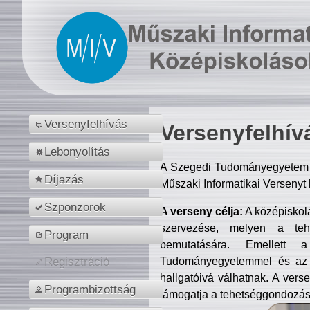
Versenyfelhívás
Versenyfelhív
Lebonyolítás
A Szegedi Tudományegyetem M
Díjazás
Műszaki Informatikai Versenyt
Szponzorok
A verseny célja:
A középiskol
szervezése, melyen a tehe
Program
bemutatására. Emellett 
Tudományegyetemmel és az o
Regisztráció
hallgatóivá válhatnak. A verse
Programbizottság
támogatja a tehetséggondozást