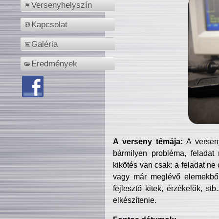
Versenyhelyszín
Kapcsolat
Galéria
Eredmények
A verseny témája:
A verseny
bármilyen probléma, feladat
kikötés van csak: a feladat ne
vagy már meglévő elemekből ö
fejlesztő kitek, érzékelők, st
elkészítenie.