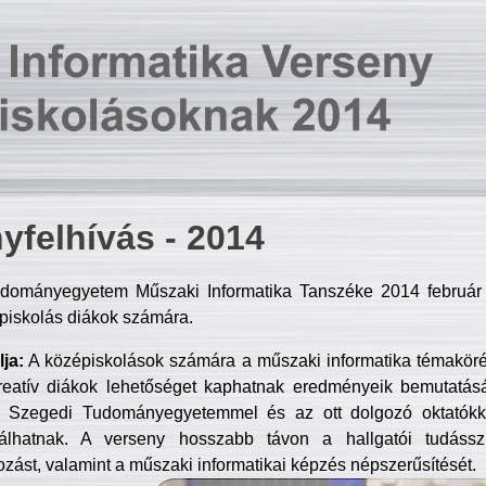
yfelhívás - 2014
dományegyetem Műszaki Informatika Tanszéke 2014 február 2
piskolás diákok számára.
ja:
A középiskolások számára a műszaki informatika témakör
reatív diákok lehetőséget kaphatnak eredményeik bemutatásá
a Szegedi Tudományegyetemmel és az ott dolgozó oktatókka
válhatnak. A verseny hosszabb távon a hallgatói tudásszi
zást, valamint a műszaki informatikai képzés népszerűsítését.