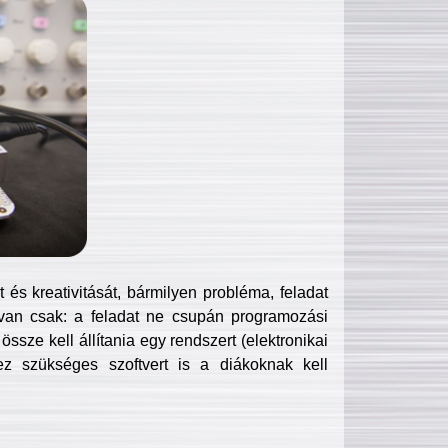
és kreativitását, bármilyen probléma, feladat
van csak: a feladat ne csupán programozási
ssze kell állítania egy rendszert (elektronikai
hez szükséges szoftvert is a diákoknak kell