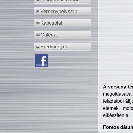
Versenyhelyszín
Kapcsolat
Galéria
Eredmények
A verseny té
megoldásával
feladatból áll
elemek, motor
elkészítenie.
Fontos dátu