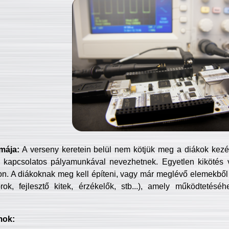
mája:
A verseny keretein belül nem kötjük meg a diákok kezét 
 kapcsolatos pályamunkával nevezhetnek. Egyetlen kikötés 
jon. A diákoknak meg kell építeni, vagy már meglévő elemekből ö
ok, fejlesztő kitek, érzékelők, stb...), amely működtetésé
mok: