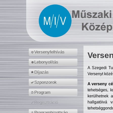
Versenyfelhívás
Versen
Lebonyolítás
A Szegedi Tu
Díjazás
Versenyt közé
Szponzorok
A verseny cél
tehetséges, k
Program
kerülhetnek 
hallgatóivá 
Regisztráció
tehetséggondo
Programbizottság