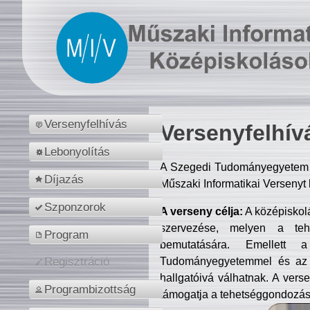
Versenyfelhívás
Versenyfelhív
Lebonyolítás
A Szegedi Tudományegyetem M
Díjazás
Műszaki Informatikai Versenyt
Szponzorok
A verseny célja:
A középiskol
szervezése, melyen a tehe
Program
bemutatására. Emellett 
Tudományegyetemmel és az o
Regisztráció
hallgatóivá válhatnak. A verse
Programbizottság
támogatja a tehetséggondozást