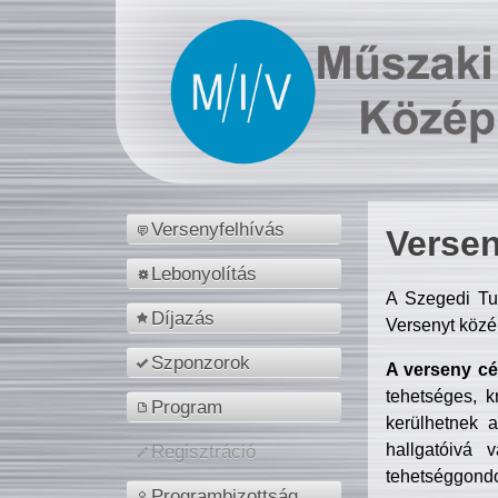
Versenyfelhívás
Versen
Lebonyolítás
A Szegedi Tu
Díjazás
Versenyt közé
Szponzorok
A verseny cél
tehetséges, k
Program
kerülhetnek 
hallgatóivá 
Regisztráció
tehetséggondo
Programbizottság