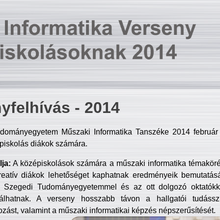
yfelhívás - 2014
dományegyetem Műszaki Informatika Tanszéke 2014 február 2
piskolás diákok számára.
ja:
A középiskolások számára a műszaki informatika témakör
reatív diákok lehetőséget kaphatnak eredményeik bemutatásá
a Szegedi Tudományegyetemmel és az ott dolgozó oktatókka
válhatnak. A verseny hosszabb távon a hallgatói tudásszi
zást, valamint a műszaki informatikai képzés népszerűsítését.