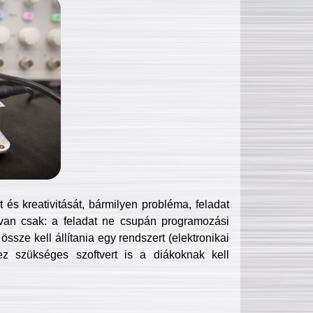
és kreativitását, bármilyen probléma, feladat
van csak: a feladat ne csupán programozási
ssze kell állítania egy rendszert (elektronikai
hez szükséges szoftvert is a diákoknak kell