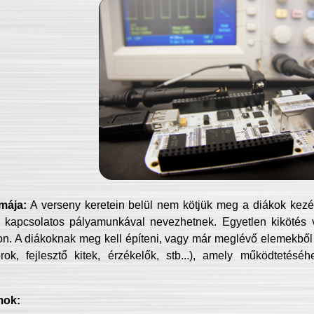
mája:
A verseny keretein belül nem kötjük meg a diákok kezét 
 kapcsolatos pályamunkával nevezhetnek. Egyetlen kikötés 
jon. A diákoknak meg kell építeni, vagy már meglévő elemekből ö
ok, fejlesztő kitek, érzékelők, stb...), amely működtetésé
mok: