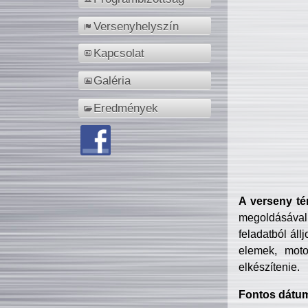
Versenyhelyszín
Kapcsolat
Galéria
Eredmények
A verseny té
megoldásával
feladatból áll
elemek, motor
elkészítenie.
Fontos dátu