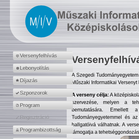
Versenyfelhívás
Versenyfelhív
Lebonyolítás
A Szegedi Tudományegyetem M
Díjazás
Műszaki Informatikai Versenyt
Szponzorok
A verseny célja:
A középiskol
szervezése, melyen a tehe
Program
bemutatására. Emellett 
Tudományegyetemmel és az o
Regisztráció
hallgatóivá válhatnak. A verse
Programbizottság
támogatja a tehetséggondozást