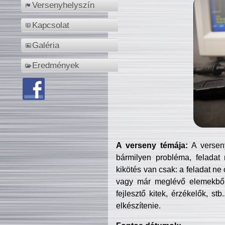
Versenyhelyszín
Kapcsolat
Galéria
Eredmények
A verseny témája:
A verseny
bármilyen probléma, feladat
kikötés van csak: a feladat ne
vagy már meglévő elemekből ö
fejlesztő kitek, érzékelők, st
elkészítenie.