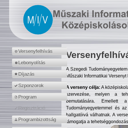
Versenyfelhívás
Versenyfelhív
Lebonyolítás
A Szegedi Tudományegyetem M
Díjazás
Műszaki Informatikai Versenyt
Szponzorok
A verseny célja:
A középiskol
szervezése, melyen a tehe
Program
bemutatására. Emellett 
Tudományegyetemmel és az o
Regisztráció
hallgatóivá válhatnak. A verse
Programbizottság
támogatja a tehetséggondozást