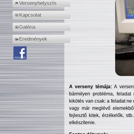
Versenyhelyszín
Kapcsolat
Galéria
Eredmények
A verseny témája:
A verseny
bármilyen probléma, feladat
kikötés van csak: a feladat ne
vagy már meglévő elemekből ö
fejlesztő kitek, érzékelők, st
elkészítenie.