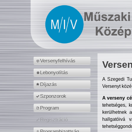
Versenyfelhívás
Versen
Lebonyolítás
A Szegedi Tu
Díjazás
Versenyt közé
Szponzorok
A verseny cél
tehetséges, k
Program
kerülhetnek 
hallgatóivá 
Regisztráció
tehetséggondo
Programbizottság