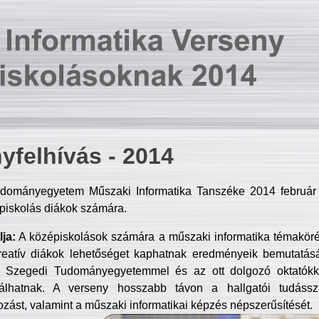
yfelhívás - 2014
dományegyetem Műszaki Informatika Tanszéke 2014 február 2
piskolás diákok számára.
ja:
A középiskolások számára a műszaki informatika témakör
reatív diákok lehetőséget kaphatnak eredményeik bemutatásá
a Szegedi Tudományegyetemmel és az ott dolgozó oktatókka
válhatnak. A verseny hosszabb távon a hallgatói tudásszi
zást, valamint a műszaki informatikai képzés népszerűsítését.