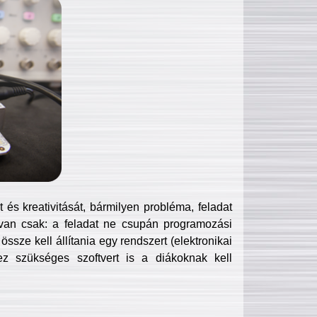
és kreativitását, bármilyen probléma, feladat
van csak: a feladat ne csupán programozási
ssze kell állítania egy rendszert (elektronikai
hez szükséges szoftvert is a diákoknak kell