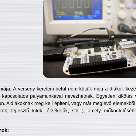
mája:
A verseny keretein belül nem kötjük meg a diákok kezét 
 kapcsolatos pályamunkával nevezhetnek. Egyetlen kikötés 
jon. A diákoknak meg kell építeni, vagy már meglévő elemekből ö
ok, fejlesztő kitek, érzékelők, stb...), amely működtetésé
mok: