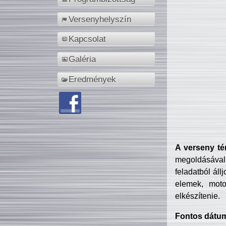
Versenyhelyszín
Kapcsolat
Galéria
Eredmények
A verseny té
megoldásával
feladatból áll
elemek, motor
elkészítenie.
Fontos dátu