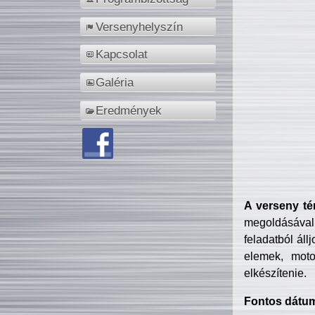
Versenyhelyszín
Kapcsolat
Galéria
Eredmények
A verseny té
megoldásával
feladatból áll
elemek, motor
elkészítenie.
Fontos dátu