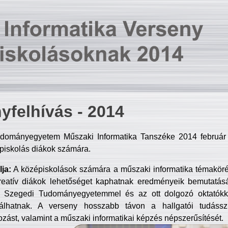
yfelhívás - 2014
dományegyetem Műszaki Informatika Tanszéke 2014 február 2
piskolás diákok számára.
ja:
A középiskolások számára a műszaki informatika témakör
reatív diákok lehetőséget kaphatnak eredményeik bemutatásá
a Szegedi Tudományegyetemmel és az ott dolgozó oktatókka
válhatnak. A verseny hosszabb távon a hallgatói tudásszi
zást, valamint a műszaki informatikai képzés népszerűsítését.