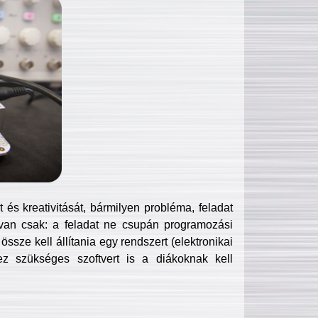
és kreativitását, bármilyen probléma, feladat
van csak: a feladat ne csupán programozási
ssze kell állítania egy rendszert (elektronikai
hez szükséges szoftvert is a diákoknak kell