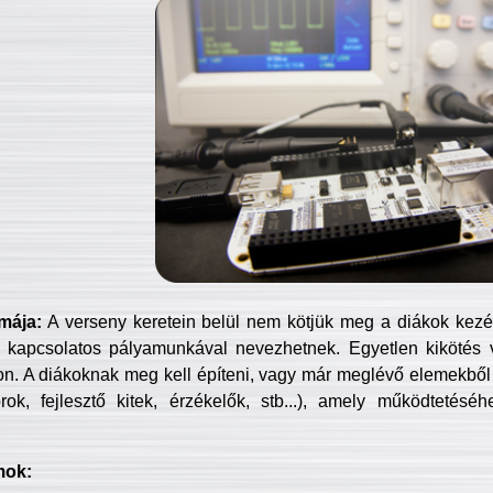
mája:
A verseny keretein belül nem kötjük meg a diákok kezét 
 kapcsolatos pályamunkával nevezhetnek. Egyetlen kikötés 
jon. A diákoknak meg kell építeni, vagy már meglévő elemekből ö
ok, fejlesztő kitek, érzékelők, stb...), amely működtetésé
mok: