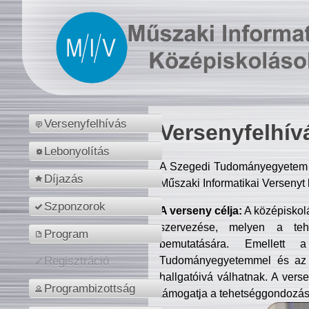
Versenyfelhívás
Versenyfelhív
Lebonyolítás
A Szegedi Tudományegyetem M
Díjazás
Műszaki Informatikai Versenyt
Szponzorok
A verseny célja:
A középiskol
szervezése, melyen a tehe
Program
bemutatására. Emellett 
Tudományegyetemmel és az o
Regisztráció
hallgatóivá válhatnak. A verse
Programbizottság
támogatja a tehetséggondozást