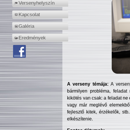
Versenyhelyszín
Kapcsolat
Galéria
Eredmények
A verseny témája:
A verseny
bármilyen probléma, feladat
kikötés van csak: a feladat ne
vagy már meglévő elemekből ö
fejlesztő kitek, érzékelők, st
elkészítenie.