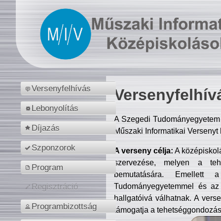
Versenyfelhívás
Versenyfelhív
Lebonyolítás
A Szegedi Tudományegyetem M
Díjazás
Műszaki Informatikai Versenyt
Szponzorok
A verseny célja:
A középiskol
szervezése, melyen a tehe
Program
bemutatására. Emellett 
Tudományegyetemmel és az o
Regisztráció
hallgatóivá válhatnak. A verse
Programbizottság
támogatja a tehetséggondozást