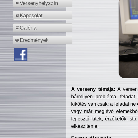
Versenyhelyszín
Kapcsolat
Galéria
Eredmények
A verseny témája:
A verseny
bármilyen probléma, feladat
kikötés van csak: a feladat ne
vagy már meglévő elemekből ö
fejlesztő kitek, érzékelők, st
elkészítenie.