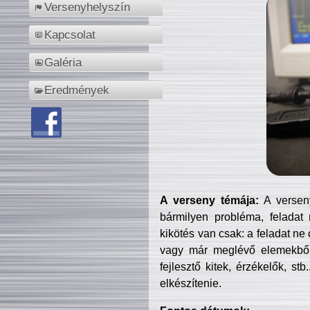
Versenyhelyszín
Kapcsolat
Galéria
Eredmények
A verseny témája:
A verseny
bármilyen probléma, feladat
kikötés van csak: a feladat ne
vagy már meglévő elemekből ö
fejlesztő kitek, érzékelők, st
elkészítenie.