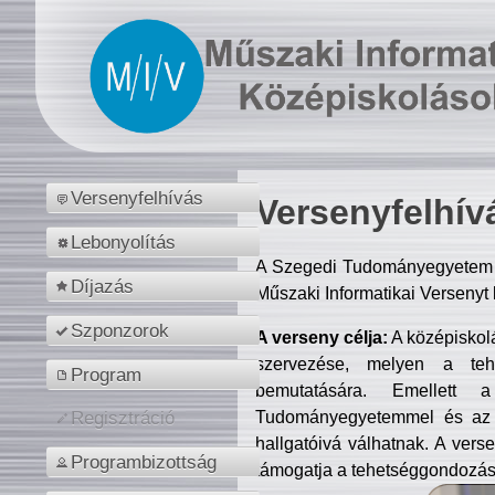
Versenyfelhívás
Versenyfelhív
Lebonyolítás
A Szegedi Tudományegyetem M
Díjazás
Műszaki Informatikai Versenyt
Szponzorok
A verseny célja:
A középiskol
szervezése, melyen a tehe
Program
bemutatására. Emellett 
Tudományegyetemmel és az o
Regisztráció
hallgatóivá válhatnak. A verse
Programbizottság
támogatja a tehetséggondozást