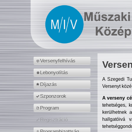
Versenyfelhívás
Versen
Lebonyolítás
A Szegedi Tu
Díjazás
Versenyt közé
Szponzorok
A verseny cél
tehetséges, k
Program
kerülhetnek 
hallgatóivá 
Regisztráció
tehetséggondo
Programbizottság