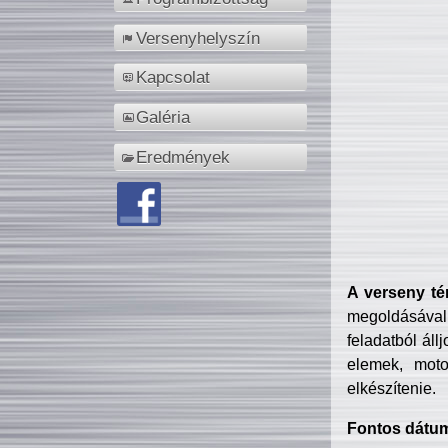
Versenyhelyszín
Kapcsolat
Galéria
Eredmények
A verseny té
megoldásával
feladatból áll
elemek, motor
elkészítenie.
Fontos dátu