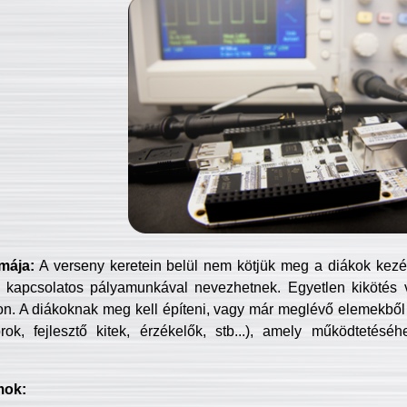
mája:
A verseny keretein belül nem kötjük meg a diákok kezét 
 kapcsolatos pályamunkával nevezhetnek. Egyetlen kikötés 
jon. A diákoknak meg kell építeni, vagy már meglévő elemekből ö
ok, fejlesztő kitek, érzékelők, stb...), amely működtetésé
mok: