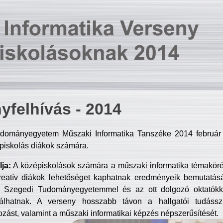
yfelhívás - 2014
dományegyetem Műszaki Informatika Tanszéke 2014 február 2
piskolás diákok számára.
ja:
A középiskolások számára a műszaki informatika témakör
reatív diákok lehetőséget kaphatnak eredményeik bemutatásá
a Szegedi Tudományegyetemmel és az ott dolgozó oktatókka
válhatnak. A verseny hosszabb távon a hallgatói tudásszi
zást, valamint a műszaki informatikai képzés népszerűsítését.