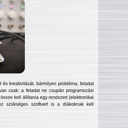
és kreativitását, bármilyen probléma, feladat
van csak: a feladat ne csupán programozási
ssze kell állítania egy rendszert (elektronikai
hez szükséges szoftvert is a diákoknak kell