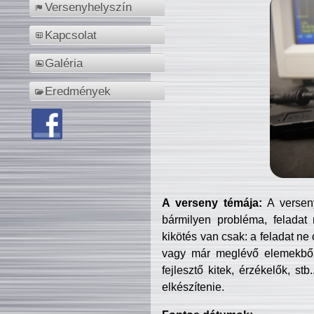
Versenyhelyszín
Kapcsolat
Galéria
Eredmények
A verseny témája:
A verseny
bármilyen probléma, feladat
kikötés van csak: a feladat ne
vagy már meglévő elemekből ö
fejlesztő kitek, érzékelők, st
elkészítenie.