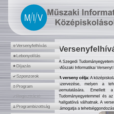
Versenyfelhívás
Versenyfelhív
Lebonyolítás
A Szegedi Tudományegyetem M
Díjazás
Műszaki Informatikai Versenyt
Szponzorok
A verseny célja:
A középiskol
szervezése, melyen a tehe
Program
bemutatására. Emellett 
Tudományegyetemmel és az o
Regisztráció
hallgatóivá válhatnak. A verse
Programbizottság
támogatja a tehetséggondozást