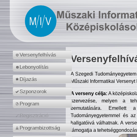
Versenyfelhívás
Versenyfelhív
Lebonyolítás
A Szegedi Tudományegyetem M
Díjazás
Műszaki Informatikai Versenyt
Szponzorok
A verseny célja:
A középiskol
szervezése, melyen a tehe
Program
bemutatására. Emellett 
Tudományegyetemmel és az o
Regisztráció
hallgatóivá válhatnak. A verse
Programbizottság
támogatja a tehetséggondozást