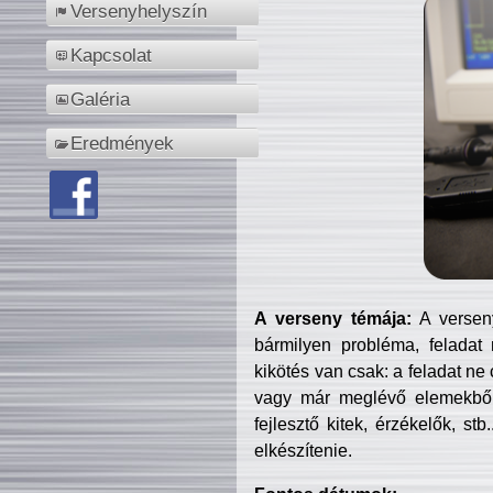
Versenyhelyszín
Kapcsolat
Galéria
Eredmények
A verseny témája:
A verseny
bármilyen probléma, feladat
kikötés van csak: a feladat ne
vagy már meglévő elemekből ö
fejlesztő kitek, érzékelők, st
elkészítenie.