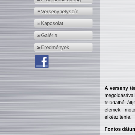
Versenyhelyszín
Kapcsolat
Galéria
Eredmények
A verseny té
megoldásával
feladatból áll
elemek, motor
elkészítenie.
Fontos dátu