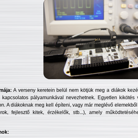
mája:
A verseny keretein belül nem kötjük meg a diákok kezét 
 kapcsolatos pályamunkával nevezhetnek. Egyetlen kikötés 
jon. A diákoknak meg kell építeni, vagy már meglévő elemekből ö
ok, fejlesztő kitek, érzékelők, stb...), amely működtetésé
mok: