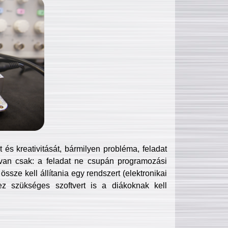
és kreativitását, bármilyen probléma, feladat
van csak: a feladat ne csupán programozási
ssze kell állítania egy rendszert (elektronikai
hez szükséges szoftvert is a diákoknak kell