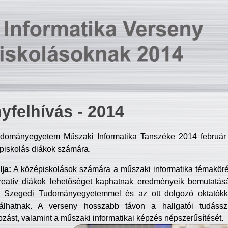
yfelhívás - 2014
dományegyetem Műszaki Informatika Tanszéke 2014 február 2
piskolás diákok számára.
ja:
A középiskolások számára a műszaki informatika témakör
reatív diákok lehetőséget kaphatnak eredményeik bemutatásá
a Szegedi Tudományegyetemmel és az ott dolgozó oktatókka
válhatnak. A verseny hosszabb távon a hallgatói tudásszi
zást, valamint a műszaki informatikai képzés népszerűsítését.