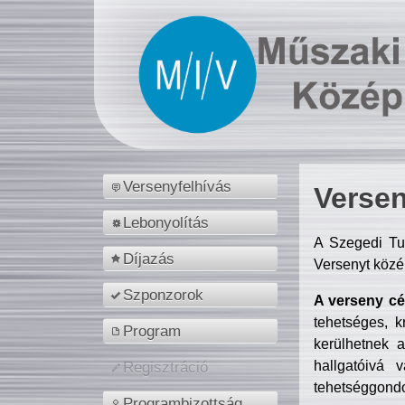
Versenyfelhívás
Versen
Lebonyolítás
A Szegedi Tu
Díjazás
Versenyt közé
Szponzorok
A verseny cél
tehetséges, k
Program
kerülhetnek 
hallgatóivá 
Regisztráció
tehetséggondo
Programbizottság