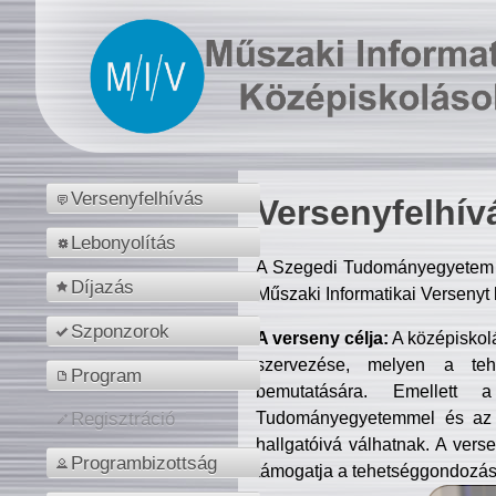
Versenyfelhívás
Versenyfelhív
Lebonyolítás
A Szegedi Tudományegyetem M
Díjazás
Műszaki Informatikai Versenyt
Szponzorok
A verseny célja:
A középiskol
szervezése, melyen a tehe
Program
bemutatására. Emellett 
Tudományegyetemmel és az o
Regisztráció
hallgatóivá válhatnak. A verse
Programbizottság
támogatja a tehetséggondozást