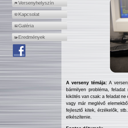
Versenyhelyszín
Kapcsolat
Galéria
Eredmények
A verseny témája:
A verseny
bármilyen probléma, feladat
kikötés van csak: a feladat ne
vagy már meglévő elemekből ö
fejlesztő kitek, érzékelők, st
elkészítenie.